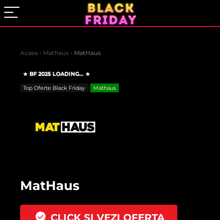
Acasa
-
Mathaus
-
MatHaus
BF 2025 LOADING...
Top Oferte Black Friday
Mathaus
MatHaus
CLICK SI VEZI OFERTA