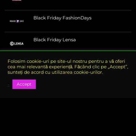
Black Friday FashionDays
Black Friday Lensa
Folosim cookie-uri pe site-ul nostru pentru a vă oferi
cea mai relevantă experiență. Făcând clic pe „Accept”,
sunteți de acord cu utilizarea cookie-urilor.
Accept
-
Despre e-bf.ro
eBlack Friday Romania este site-ul oficial al tuturor reducerilor
si ofertelor din perioada Black Friday, aici gasiti toate ofertele
disponibile in perioada Black Friday
Vezi si coduri de reducere in restul anului pe codU.ro