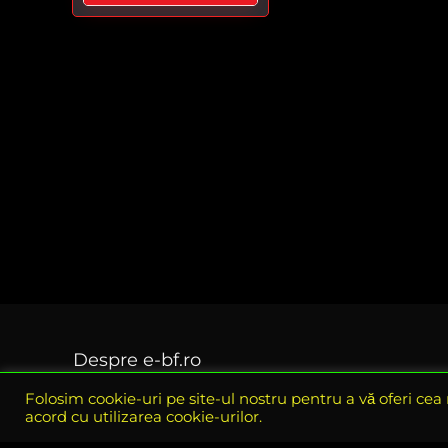
Despre e-bf.ro
Folosim cookie-uri pe site-ul nostru pentru a vă oferi cea
eBlack Friday Romania este site-ul oficial al tuturor
acord cu utilizarea cookie-urilor.
reducerilor si ofertelor din perioada Black Friday, aici
gasiti toate ofertele disponibile in perioada Black Friday