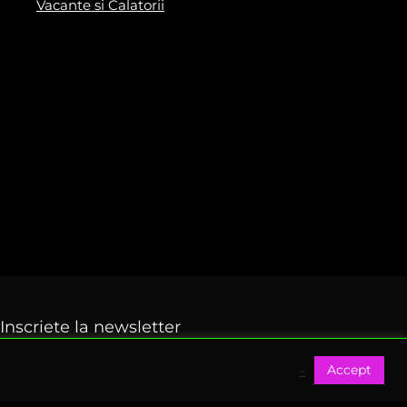
Vacante si Calatorii
Inscriete la newsletter
Accept
Fi primul care primeste ofertele Black Friday 2024
-