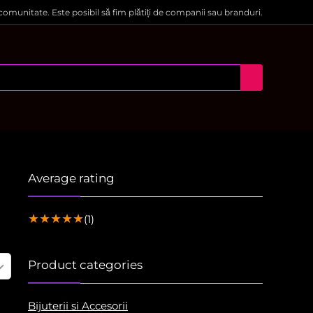
 comunitate. Este posibil să fim plătiți de companii sau branduri.
Average rating
★
★
★
★
★
(1)
Product categories
Bijuterii si Accesorii