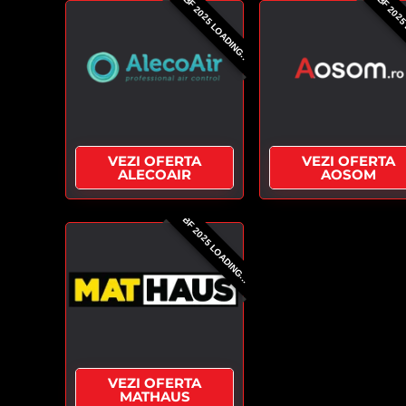
BF 2025 LOADING..
BF 2025
VEZI OFERTA
VEZI OFERTA
ALECOAIR
AOSOM
BF 2025 LOADING...
VEZI OFERTA
MATHAUS