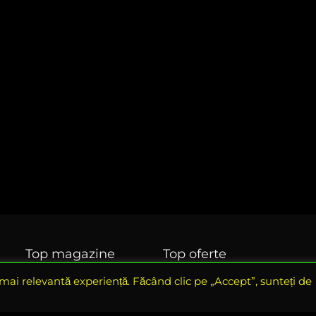
Top magazine
Top oferte
BlackFriday 2024
BlackFriday 2024
 mai relevantă experiență. Făcând clic pe „Accept”, sunteți de
Evomag
Electronice si ITC