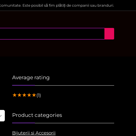
 comunitate. Este posibil să fim plătiți de companii sau branduri.
Average rating
★
★
★
★
★
(1)
Product categories
Bijuterii si Accesorii