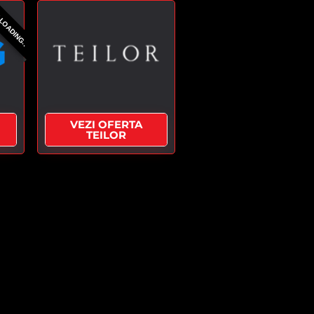
 LOADING..
VEZI OFERTA
TEILOR