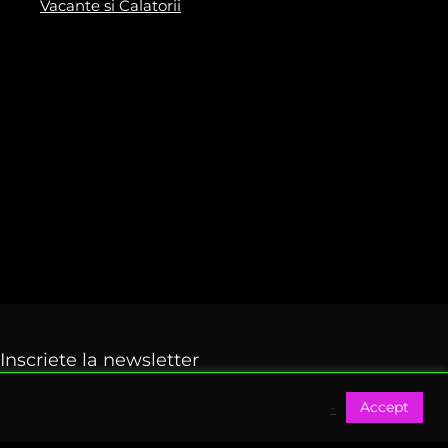
Vacante si Calatorii
Inscriete la newsletter
Accept
Fi primul care primeste ofertele Black Friday 2024
-