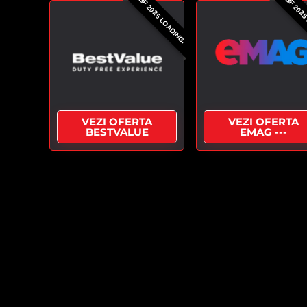
BF 2025 LOADING..
BF 2025
VEZI OFERTA
VEZI OFERTA
BESTVALUE
EMAG ---