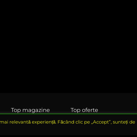
Top magazine
Top oferte
BlackFriday 2024
BlackFriday 2024
 mai relevantă experiență. Făcând clic pe „Accept”, sunteți de
Evomag
Electronice si ITC