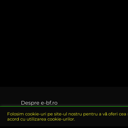
Despre e-bf.ro
Folosim cookie-uri pe site-ul nostru pentru a vă oferi cea
eBlack Friday Romania este site-ul oficial al tuturor
acord cu utilizarea cookie-urilor.
reducerilor si ofertelor din perioada Black Friday, aici
gasiti toate ofertele disponibile in perioada Black Friday