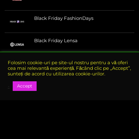
Black Friday FashionDays
Black Friday Lensa
Folosim cookie-uri pe site-ul nostru pentru a vă oferi
cea mai relevantă experiență. Făcând clic pe „Accept”,
sunteți de acord cu utilizarea cookie-urilor.
Accept
-
Despre e-bf.ro
eBlack Friday Romania este site-ul oficial al tuturor reducerilor
si ofertelor din perioada Black Friday, aici gasiti toate ofertele
disponibile in perioada Black Friday
Vezi si coduri de reducere in restul anului pe codU.ro