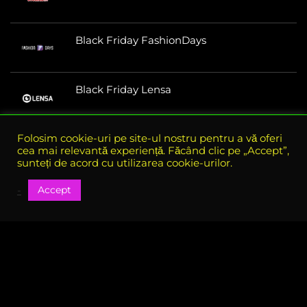
Black Friday FashionDays
Black Friday Lensa
Folosim cookie-uri pe site-ul nostru pentru a vă oferi
cea mai relevantă experiență. Făcând clic pe „Accept”,
sunteți de acord cu utilizarea cookie-urilor.
Accept
-
Despre e-bf.ro
eBlack Friday Romania este site-ul oficial al tuturor reducerilor
si ofertelor din perioada Black Friday, aici gasiti toate ofertele
disponibile in perioada Black Friday
Vezi si coduri de reducere in restul anului pe codU.ro