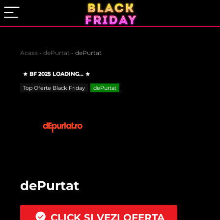
Acasa
-
dePurtat
-
dePurtat
BF 2025 LOADING...
Top Oferte Black Friday
dePurtat
dePurtat
CLICK SI VEZI OFERTA