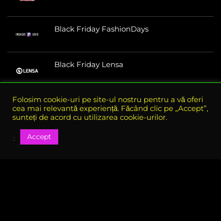
Black Friday FashionDays
Black Friday Lensa
Folosim cookie-uri pe site-ul nostru pentru a vă oferi
cea mai relevantă experiență. Făcând clic pe „Accept”,
sunteți de acord cu utilizarea cookie-urilor.
Accept
-
Despre e-bf.ro
eBlack Friday Romania este site-ul oficial al tuturor reducerilor
si ofertelor din perioada Black Friday, aici gasiti toate ofertele
disponibile in perioada Black Friday
Vezi si coduri de reducere in restul anului pe codU.ro