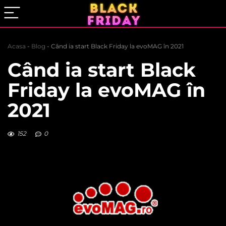
Acasa
-
Blog
-
Când ia start Black Friday la evoMAG în 2021
Când ia start Black
Friday la evoMAG în
2021
152
0