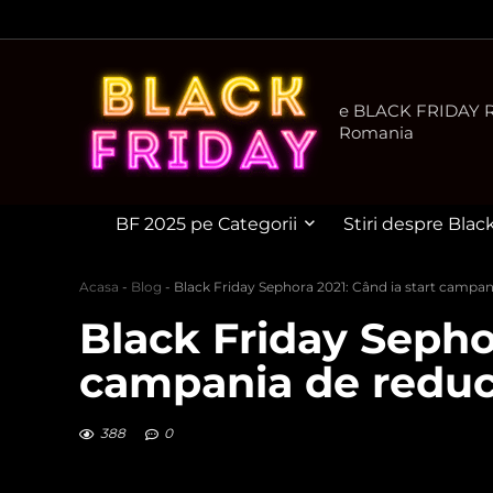
e BLACK FRIDAY Ro
Romania
BF 2025 pe Categorii
Stiri despre Blac
Acasa
-
Blog
-
Black Friday Sephora 2021: Când ia start campan
Black Friday Sephor
campania de reduc
388
0