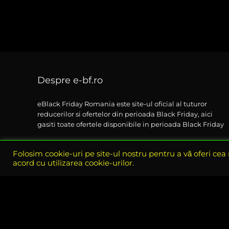
Despre e-bf.ro
eBlack Friday Romania este site-ul oficial al tuturor
reducerilor si ofertelor din perioada Black Friday, aici
gasiti toate ofertele disponibile in perioada Black Friday
Vezi si coduri de reducere in restul anului pe codU.ro
Folosim cookie-uri pe site-ul nostru pentru a vă oferi cea
acord cu utilizarea cookie-urilor.
© 2021 eBlack-Friday. All rights reserved.