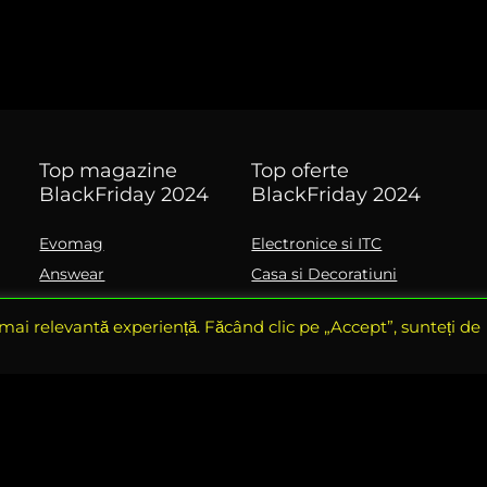
Top magazine
Top oferte
BlackFriday 2024
BlackFriday 2024
Evomag
Electronice si ITC
Answear
Casa si Decoratiuni
DyFashion
Fashion
 mai relevantă experiență. Făcând clic pe „Accept”, sunteți de
NeaKaisa
Frumusete si ingrijire