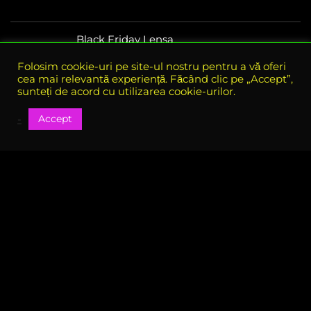
Black Friday Lensa
Folosim cookie-uri pe site-ul nostru pentru a vă oferi
cea mai relevantă experiență. Făcând clic pe „Accept”,
sunteți de acord cu utilizarea cookie-urilor.
Accept
-
Despre e-bf.ro
eBlack Friday Romania este site-ul oficial al tuturor reducerilor
si ofertelor din perioada Black Friday, aici gasiti toate ofertele
disponibile in perioada Black Friday
Vezi si coduri de reducere in restul anului pe codU.ro