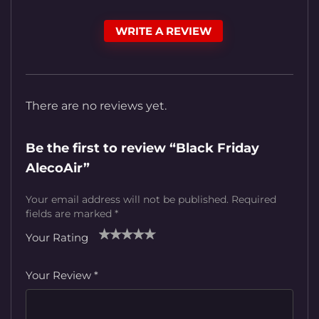
WRITE A REVIEW
There are no reviews yet.
Be the first to review “Black Friday
AlecoAir”
Your email address will not be published.
Required
fields are marked
*
Your Rating
1
2
3
4
5
Your Review
*