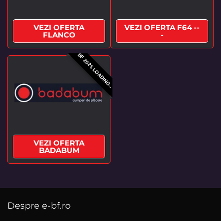
VEZI OFERTA
VEZI OFERTA F64 --
FLANCO
-
BF 2025 LOADING..
VEZI OFERTA
BADABUM
Despre e-bf.ro