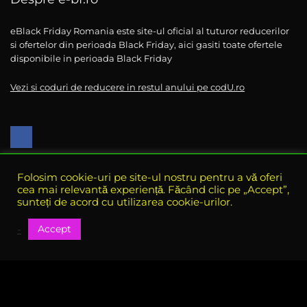
eBlack Friday Romania este site-ul oficial al tuturor reducerilor
si ofertelor din perioada Black Friday, aici gasiti toate ofertele
disponibile in perioada Black Friday
Vezi si coduri de reducere in restul anului pe codU.ro
Folosim cookie-uri pe site-ul nostru pentru a vă oferi
Top magazine BlackFriday 2024
cea mai relevantă experiență. Făcând clic pe „Accept”,
sunteți de acord cu utilizarea cookie-urilor.
Evomag
Accept
-
Answear
DyFashion
NeaKaisa
Top oferte BlackFriday 2024