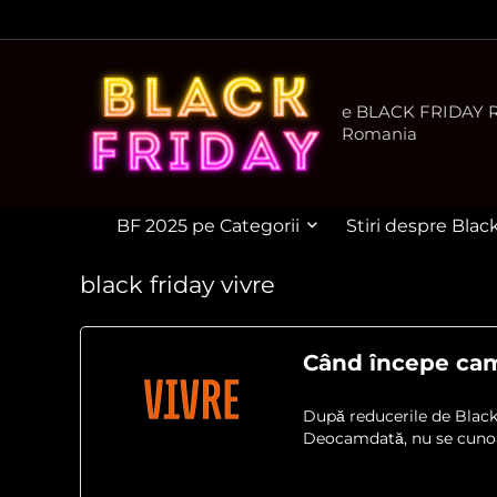
e BLACK FRIDAY Ro
Romania
BF 2025 pe Categorii
Stiri despre Blac
black friday vivre
Când începe camp
După reducerile de Black 
Deocamdată, nu se cunoaș