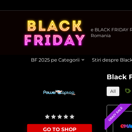
e BLACK FRIDAY Ro
Romania
BF 2025 pe Categorii
Stiri despre Blac
Black 
All
CRAZY SALE
User Rating:
Be the first one!
GO TO SHOP