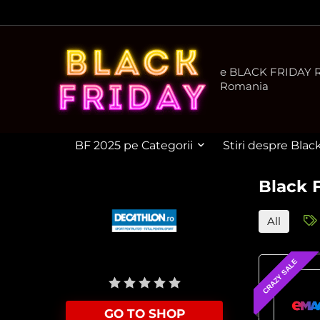
e BLACK FRIDAY Ro
Romania
BF 2025 pe Categorii
Stiri despre Blac
Black 
All
CRAZY SALE
User Rating:
Be the first one!
GO TO SHOP