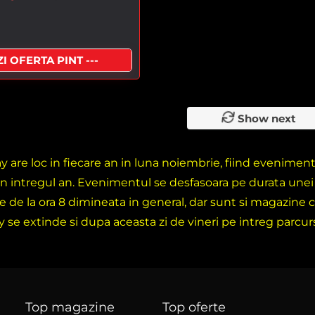
I OFERTA PINT ---
Show next
ay are loc in fiecare an in luna noiembrie, fiind evenime
in intregul an. Evenimentul se desfasoara pe durata une
e de la ora 8 dimineata in general, dar sunt si magazine c
y se extinde si dupa aceasta zi de vineri pe intreg parcu
Top magazine
Top oferte