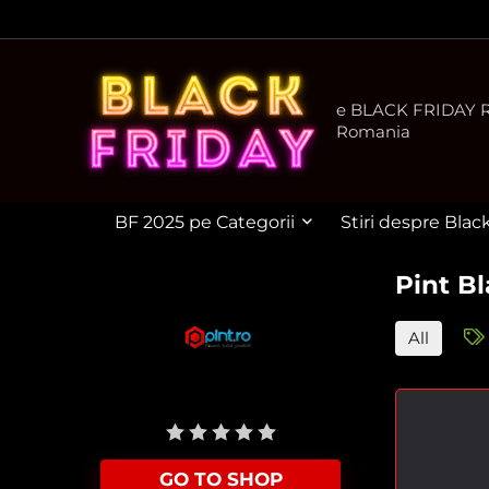
e BLACK FRIDAY Ro
Romania
BF 2025 pe Categorii
Stiri despre Blac
Pint Bl
All
User Rating:
Be the first one!
GO TO SHOP