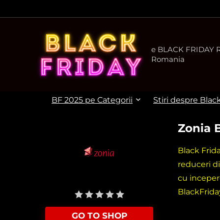
e BLACK FRIDAY Ro
Romania
BF 2025 pe Categorii
Stiri despre Blac
Zonia 
Black Frid
reduceri d
cu inceper
User Rating:
Be the first one!
BlackFrida
GO TO SHOP