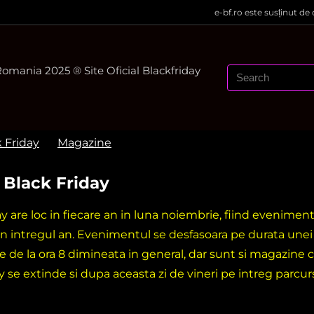
e-bf.ro este susținut de
mania 2025 ® Site Oficial Blackfriday
k Friday
Magazine
 Black Friday
ay are loc in fiecare an in luna noiembrie, fiind evenime
in intregul an. Evenimentul se desfasoara pe durata une
e de la ora 8 dimineata in general, dar sunt si magazine c
y se extinde si dupa aceasta zi de vineri pe intreg parcu