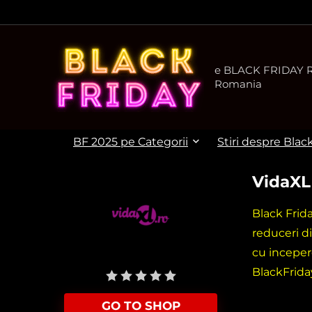
e BLACK FRIDAY Ro
Romania
BF 2025 pe Categorii
Stiri despre Blac
VidaXL
Black Frid
reduceri d
cu inceper
User Rating:
Be the first one!
BlackFrida
GO TO SHOP