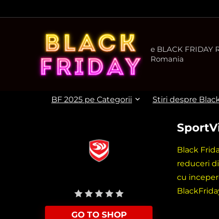
e BLACK FRIDAY Ro
Romania
BF 2025 pe Categorii
Stiri despre Blac
SportV
Black Frid
reduceri d
cu inceper
User Rating:
Be the first one!
BlackFrida
GO TO SHOP