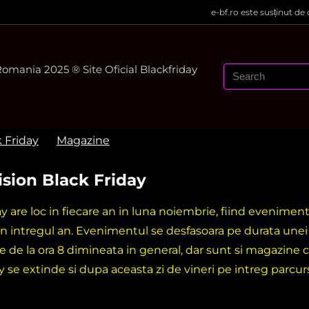
e-bf.ro este susținut de
mania 2025 ® Site Oficial Blackfriday
k Friday
Magazine
ision Black Friday
ay are loc in fiecare an in luna noiembrie, fiind evenime
in intregul an. Evenimentul se desfasoara pe durata une
e de la ora 8 dimineata in general, dar sunt si magazine c
y se extinde si dupa aceasta zi de vineri pe intreg parcu