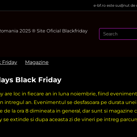
e-bf.ro este susținut de
mania 2025 ® Site Oficial Blackfriday
k Friday
Magazine
ays Black Friday
ay are loc in fiecare an in luna noiembrie, fiind evenime
in intregul an. Evenimentul se desfasoara pe durata une
e de la ora 8 dimineata in general, dar sunt si magazine c
y se extinde si dupa aceasta zi de vineri pe intreg parcu