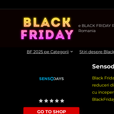
e BLACK FRIDAY Ro
Romania
BF 2025 pe Categorii
Stiri despre Blac
Sensod
Black Frid
reduceri d
cu inceper
User Rating:
Be the first one!
BlackFrida
GO TO SHOP