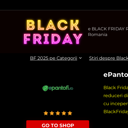
e BLACK FRIDAY Ro
Romania
BF 2025 pe Categorii
Stiri despre Blac
ePanto
Black Frid
reduceri d
cu inceper
User Rating:
5
(
1
vote)
BlackFrida
GO TO SHOP