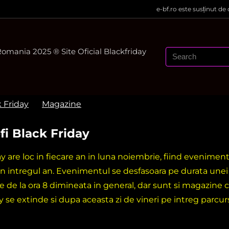
e-bf.ro este susținut de
mania 2025 ® Site Oficial Blackfriday
k Friday
Magazine
fi Black Friday
ay are loc in fiecare an in luna noiembrie, fiind evenime
in intregul an. Evenimentul se desfasoara pe durata une
e de la ora 8 dimineata in general, dar sunt si magazine c
y se extinde si dupa aceasta zi de vineri pe intreg parcu