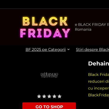
e BLACK FRIDAY Ro
Romania
BF 2025 pe Categorii
Stiri despre Blac
Dehain
Black Frid
reduceri d
cu inceper
User Rating:
Be the first one!
BlackFrida
GO TO SHOP