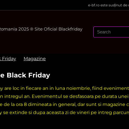
e-bf.ro este susținut de
mania 2025 ® Site Oficial Blackfriday
k Friday
Magazine
e Black Friday
ay are loc in fiecare an in luna noiembrie, fiind evenime
in intregul an. Evenimentul se desfasoara pe durata une
e de la ora 8 dimineata in general, dar sunt si magazine c
y se extinde si dupa aceasta zi de vineri pe intreg parcu