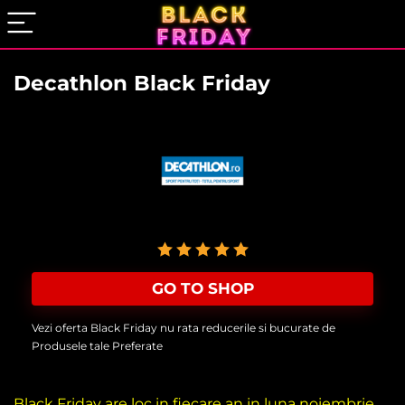
Decathlon Black Friday
User Rating:
5
(
1
vote)
GO TO SHOP
Vezi oferta Black Friday nu rata reducerile si bucurate de
Produsele tale Preferate
Black Friday are loc in fiecare an in luna noiembrie,